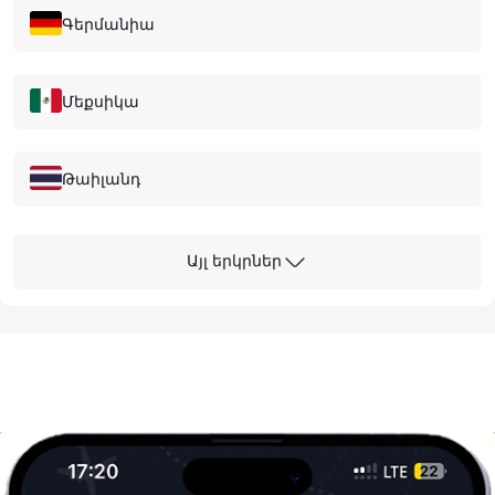
Գերմանիա
Մեքսիկա
Թաիլանդ
Հոնգ Կոնգ
Այլ երկրներ
Մալայզիա
Հունաստան
Կանադա