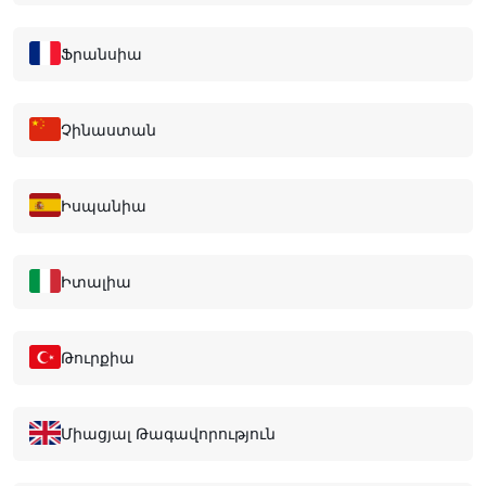
Ֆրանսիա
Չինաստան
Իսպանիա
Իտալիա
Թուրքիա
Միացյալ Թագավորություն