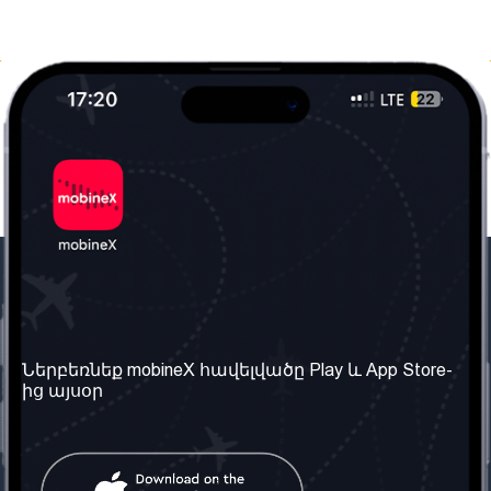
Մեր ընկերությունը
Օգտակար
տեղեկություն
Մեր մասին
Ներբեռնեք mobineX հավելվածը Play և App Store-
Պայմաններ և դրույթներ
ից այսօր
Մեր ծառայությունները
Գաղտնիության
Ստանալ
քաղաքականություն
հեռախոսահամարը
Հաճախ տրվող հարցեր