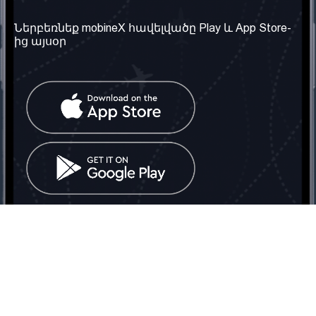
տեղեկություն
Մեր մասին
Ներբեռնեք mobineX հավելվածը Play և App Store-
Պայմաններ և դրույթներ
ից այսօր
Մեր ծառայությունները
Գաղտնիության
Ստանալ
քաղաքականություն
հեռախոսահամարը
Հաճախ տրվող հարցեր
Կապ մեզ հետ
Տարածել
սոցիալական
Միացյալ
ցանցում
Թագավորություն: Մենք
գործընկեր ենք
փնտրում
Հայաստանում
Հեռ․: (+374) 60 708 858
Email:
info@mobinex.com
Կապ մեզ հետ