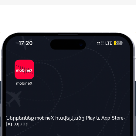
Մեր ընկերությունը
Օգտակար
տեղեկություն
Մեր մասին
Ներբեռնեք mobineX հավելվածը Play և App Store-
Պայմաններ և դրույթներ
ից այսօր
Մեր ծառայությունները
Գաղտնիության
Ստանալ
քաղաքականություն