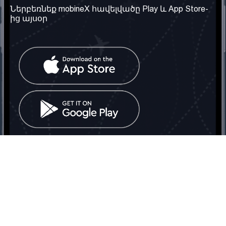
Մեր մասին
Ներբեռնեք mobineX հավելվածը Play և App Store-
Պայմաններ և դրույթներ
ից այսօր
Մեր ծառայությունները
Գաղտնիության
Ստանալ
քաղաքականություն
հեռախոսահամարը
Հաճախ տրվող հարցեր
Կապ մեզ հետ
Տարածել
սոցիալական
Միացյալ
ցանցում
Թագավորություն: Մենք
գործընկեր ենք
փնտրում
Հայաստանում
Հեռ․: (+374) 60 708 858
Email:
info@mobinex.com
Կապ մեզ հետ
mobineX © 2026. Բոլոր իրավունքները պաշտպանված են