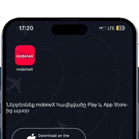
Մեր ընկերությունը
Օգտակար
տեղեկություն
Մեր մասին
Ներբեռնեք mobineX հավելվածը Play և App Store-
Պայմաններ և դրույթներ
ից այսօր
Մեր ծառայությունները
Գաղտնիության
Ստանալ
քաղաքականություն
հեռախոսահամարը
Հաճախ տրվող հարցեր