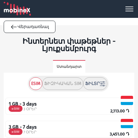
Վերադառնալ
Ինտերնետ փաթեթներ -
Լյուքսեմբուրգ
Ստանդարտ
ESIM
ՖԻԶԻԿԱԿԱՆ SIM
ՖԻԼՏՐ
1 GB - 3 days
eSIM
3 ՕՐԵՐ
2,113.00
Դ
3 GB - 7 days
eSIM
7 ՕՐԵՐ
3,451.00
Դ