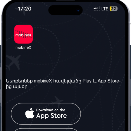
Մեր ընկերությունը
Օգտակար
տեղեկություն
Մեր մասին
Ներբեռնեք mobineX հավելվածը Play և App Store-
Պայմաններ և դրույթներ
ից այսօր
Մեր ծառայությունները
Գաղտնիության
Ստանալ
քաղաքականություն
հեռախոսահամարը
Հաճախ տրվող հարցեր
Կապ մեզ հետ
Տարածել
սոցիալական