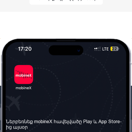
Մեր ընկերությունը
Օգտակար
տեղեկություն
Մեր մասին
Ներբեռնեք mobineX հավելվածը Play և App Store-
Պայմաններ և դրույթներ
ից այսօր
Մեր ծառայությունները