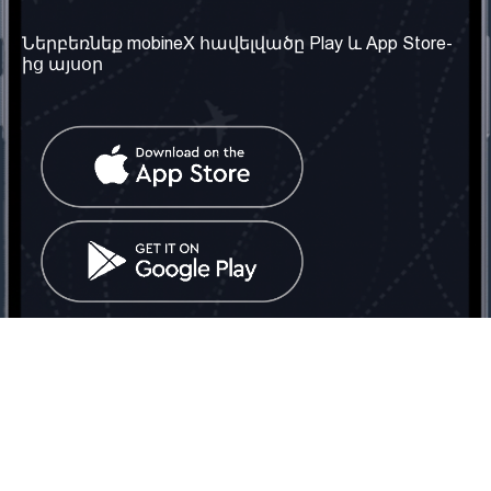
տեղեկություն
Մեր մասին
Ներբեռնեք mobineX հավելվածը Play և App Store-
Պայմաններ և դրույթներ
ից այսօր
Մեր ծառայությունները
Գաղտնիության
Ստանալ
քաղաքականություն
հեռախոսահամարը
Հաճախ տրվող հարցեր
Կապ մեզ հետ
Տարածել
սոցիալական
Միացյալ
ցանցում
Թագավորություն: Մենք
գործընկեր ենք
փնտրում
Հայաստանում
Հեռ․: (+374) 60 708 858
Email:
info@mobinex.com
Կապ մեզ հետ