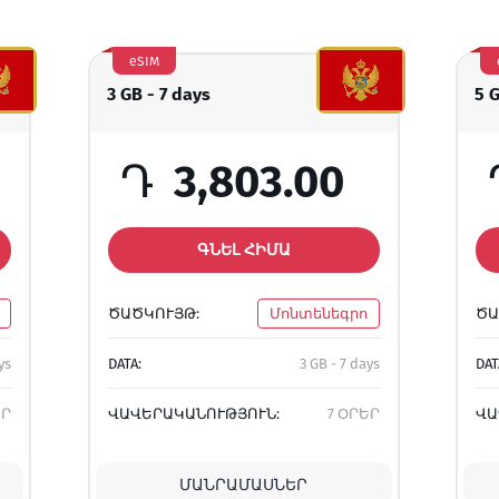
eSIM
3 GB - 7 days
5 
Դ
3,803.00
ԳՆԵԼ ՀԻՄԱ
ԾԱԾԿՈՒՅԹ:
Մոնտենեգրո
ԾԱ
ys
DATA:
3 GB - 7 days
DAT
ԵՐ
ՎԱՎԵՐԱԿԱՆՈՒԹՅՈՒՆ:
7 ՕՐԵՐ
ՎԱ
ՄԱՆՐԱՄԱՍՆԵՐ