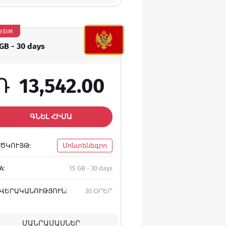
eSIM
 GB - 30 days
Դ
13,542.00
ԳՆԵԼ ՀԻՄԱ
ԾԿՈՒՅԹ:
Մոնտենեգրո
A:
15 GB - 30 days
ՎԵՐԱԿԱՆՈՒԹՅՈՒՆ:
30 ՕՐԵՐ
ՄԱՆՐԱՄԱՍՆԵՐ