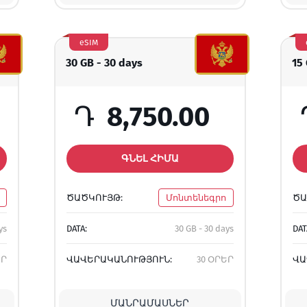
eSIM
30 GB - 30 days
15
Դ
8,750.00
ԳՆԵԼ ՀԻՄԱ
ԾԱԾԿՈՒՅԹ:
Մոնտենեգրո
ԾԱ
ys
DATA:
30 GB - 30 days
DAT
ԵՐ
ՎԱՎԵՐԱԿԱՆՈՒԹՅՈՒՆ:
30 ՕՐԵՐ
ՎԱ
ՄԱՆՐԱՄԱՍՆԵՐ