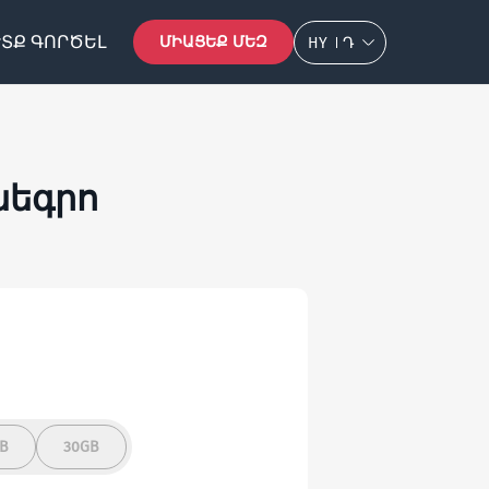
ՏՔ ԳՈՐԾԵԼ
ՄԻԱՑԵՔ ՄԵԶ
HY
Դ
նեգրո
B
30GB