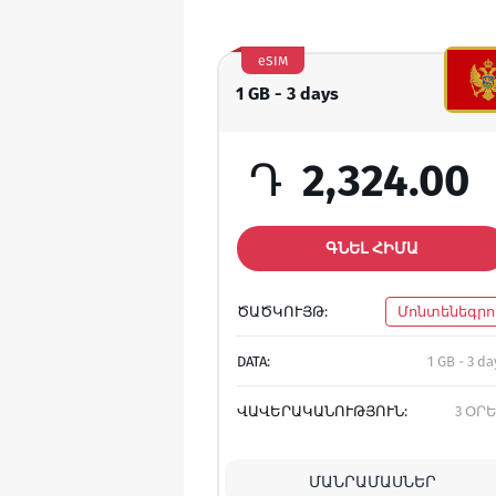
eSIM
1 GB - 3 days
Դ
2,324.00
ԳՆԵԼ ՀԻՄԱ
ԾԱԾԿՈՒՅԹ:
Մոնտենեգրո
DATA:
1 GB - 3 da
ՎԱՎԵՐԱԿԱՆՈՒԹՅՈՒՆ:
3 ՕՐ
ՄԱՆՐԱՄԱՍՆԵՐ