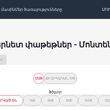
 մասին
Մեր ծառայությունները
ՄՈՒ
րնետ փաթեթներ - Մոնտե
սահմանափակ ∞
ESIM
ՖԻԶԻԿԱԿԱՆ SIM
Ֆիլտր
ՏՐՎԱԾ ԵՆ
1GB
3GB
5GB
10GB
15G