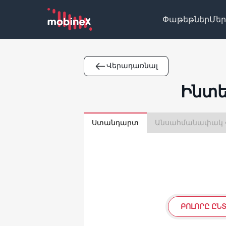
Փաթեթներ
Մեր
Վերադառնալ
Ինտե
Ստանդարտ
Ան
ԲՈԼՈՐԸ ԸՆ