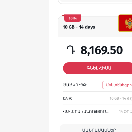
eSIM
10 GB - 14 days
Դ
8,169.50
ԳՆԵԼ ՀԻՄԱ
ԾԱԾԿՈՒՅԹ:
Մոնտենեգրո
DATA:
10 GB - 14 da
ՎԱՎԵՐԱԿԱՆՈՒԹՅՈՒՆ:
14 ՕՐ
ՄԱՆՐԱՄԱՍՆԵՐ