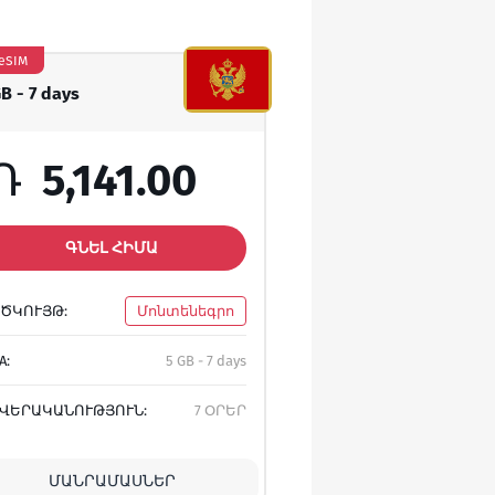
eSIM
GB - 7 days
Դ
5,141.00
ԳՆԵԼ ՀԻՄԱ
ԾԿՈՒՅԹ:
Մոնտենեգրո
A:
5 GB - 7 days
ՎԵՐԱԿԱՆՈՒԹՅՈՒՆ:
7 ՕՐԵՐ
ՄԱՆՐԱՄԱՍՆԵՐ