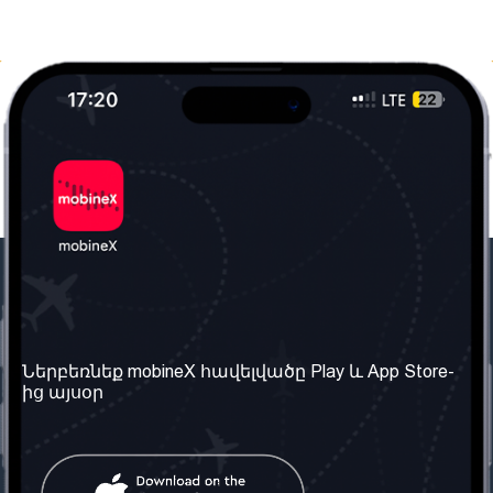
Մեր ընկերությունը
Օգտակար
տեղեկություն
Մեր մասին
Ներբեռնեք mobineX հավելվածը Play և App Store-
Պայմաններ և դրույթներ
ից այսօր
Մեր ծառայությունները
Գաղտնիության
Ստանալ
քաղաքականություն
հեռախոսահամարը
Հաճախ տրվող հարցեր