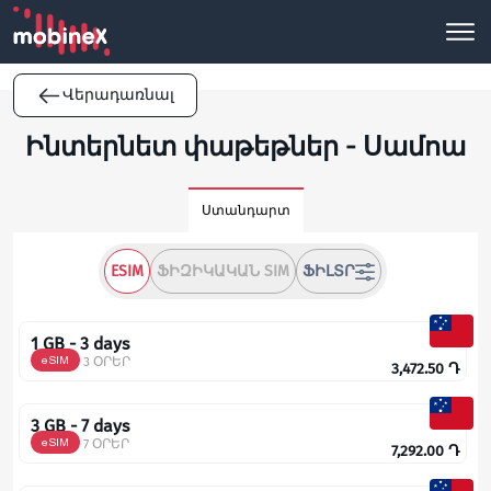
Վերադառնալ
Ինտերնետ փաթեթներ - Սամոա
Ստանդարտ
ESIM
ՖԻԶԻԿԱԿԱՆ SIM
ՖԻԼՏՐ
1 GB - 3 days
eSIM
3 ՕՐԵՐ
3,472.50
Դ
3 GB - 7 days
eSIM
7 ՕՐԵՐ
7,292.00
Դ