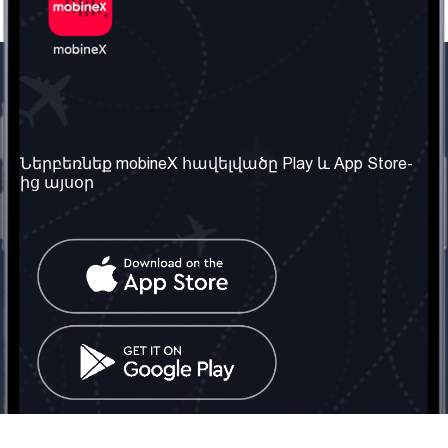
Մեր ընկերությունը
Օգտակար
տեղեկություն
Մեր մասին
Ներբեռնեք mobineX հավելվածը Play և App Store-
Պայմաններ և դրույթներ
ից այսօր
Մեր ծառայությունները
Գաղտնիության
Ստանալ
քաղաքականություն
հեռախոսահամարը
Հաճախ տրվող հարցեր
Կապ մեզ հետ
Տարածել
սոցիալական
Միացյալ
ցանցում
Թագավորություն: Մենք
գործընկեր ենք
փնտրում
Հայաստանում
Հեռ․: (+374) 60 708 858