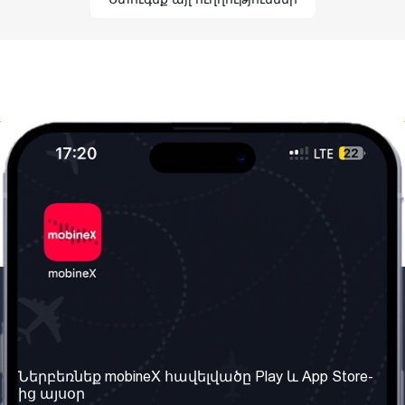
Մեր ընկերությունը
Օգտակար
տեղեկություն
Մեր մասին
Ներբեռնեք mobineX հավելվածը Play և App Store-
Պայմաններ և դրույթներ
ից այսօր
Մեր ծառայությունները