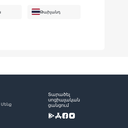
ա
Թաիլանդ
Հարավային
ա
Կորեա
ա
Անդորրա
ա
Ադրբեջան
Բահամյան
Տարածել
կղզիներ
սոցիալական
 Մենք
ցանցում
Բրազիլիա
Կոնգոյի