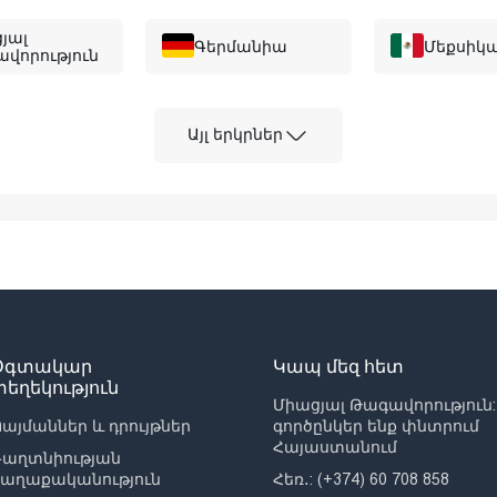
յալ
Գերմանիա
Մեքսիկ
վորություն
այզիա
Հունաստան
Կանադ
Այլ երկրներ
գապուր
Աֆղանստան
Ալբանի
յաստան
Ավստրալիա
Ավստրի
գլադեշ
Բուլղարիա
Բահրեյն
Օգտակար
Կապ մեզ հետ
տեղեկություն
Միացյալ Թագավորություն:
այմաններ և դրույթներ
գործընկեր ենք փնտրում
առուս
Բելիզ
Բոլիվիա
Հայաստանում
Գաղտնիության
քաղաքականություն
Հեռ․: (+374) 60 708 858