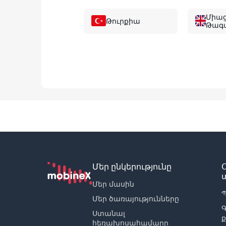
Միաց
Թուրքիա
Թագա
Հոնգ Կոնգ
Մալ
Ճապոնիա
Սին
Արգենտինա
Հա
Բելգիա
Բան
Մեր ընկերությունը
Մեր մասին
Բոսնիա եւ
Պ
Բել
Մեր ծառայությունները
Հերցեգովինա
Ստանալ
հեռախոսահամարը