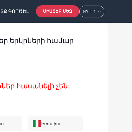
ՏՔ ԳՈՐԾԵԼ
ՄԻԱՑԵՔ ՄԵԶ
HY
Դ
ր երկրների համար
ներ հասանելի չեն։
իա
Իտալիա