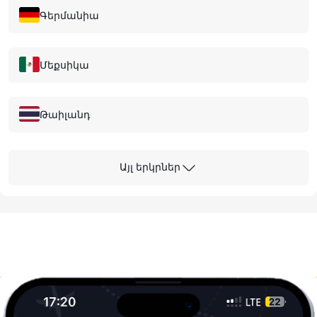
Գերմանիա
Մեքսիկա
Թաիլանդ
Հոնգ Կոնգ
Այլ երկրներ
Մալայզիա
Հունաստան
Կանադա