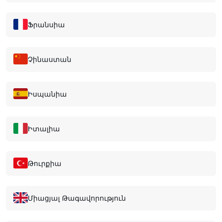
Ֆրանսիա
Չինաստան
Իսպանիա
Իտալիա
Թուրքիա
Միացյալ Թագավորություն