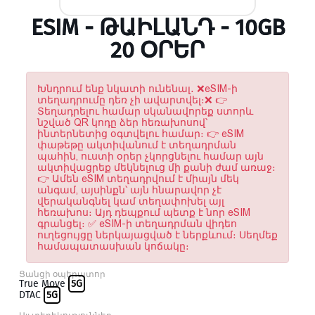
ESIM - ԹԱԻԼԱՆԴ - 10GB
20 ՕՐԵՐ
Խնդրում ենք նկատի ունենալ․ ❌eSIM-ի
տեղադրումը դեռ չի ավարտվել։❌ 👉
Տեղադրելու համար սկանավորեք ստորև
նշված QR կոդը ձեր հեռախոսով՝
ինտերնետից օգտվելու համար։ 👉 eSIM
փաթեթը ակտիվանում է տեղադրման
պահին, ուստի օրեր չկորցնելու համար այն
ակտիվացրեք մեկնելուց մի քանի ժամ առաջ։
👉 Ամեն eSIM տեղադրվում է միայն մեկ
անգամ, այսինքն՝ այն հնարավոր չէ
վերականգնել կամ տեղափոխել այլ
հեռախոս։ Այդ դեպքում պետք է նոր eSIM
գրանցել։ ✅ eSIM-ի տեղադրման վիդեո
ուղեցույցը ներկայացված է ներքևում։ Սեղմեք
համապատասխան կոճակը։
Ցանցի օպերատոր
True Move
5G
DTAC
5G