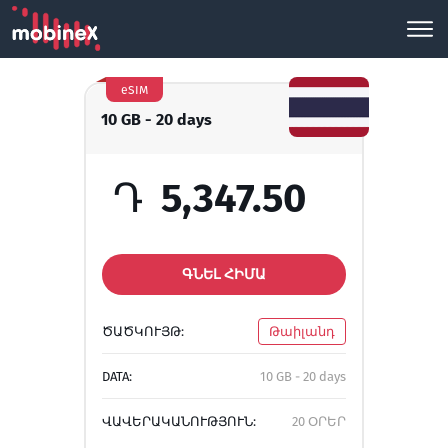
eSIM
10 GB - 20 days
Դ
5,347.50
ԳՆԵԼ ՀԻՄԱ
ԾԱԾԿՈՒՅԹ:
Թաիլանդ
DATA:
10 GB - 20 days
ՎԱՎԵՐԱԿԱՆՈՒԹՅՈՒՆ:
20 ՕՐԵՐ