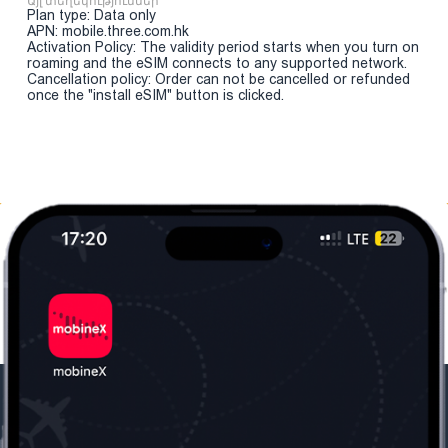
Այլ տեղեկություններ
Plan type: Data only
APN: mobile.three.com.hk
Activation Policy: The validity period starts when you turn on
roaming and the eSIM connects to any supported network.
Cancellation policy: Order can not be cancelled or refunded
once the "install eSIM" button is clicked.
Մեր ընկերությունը
Օգտակար