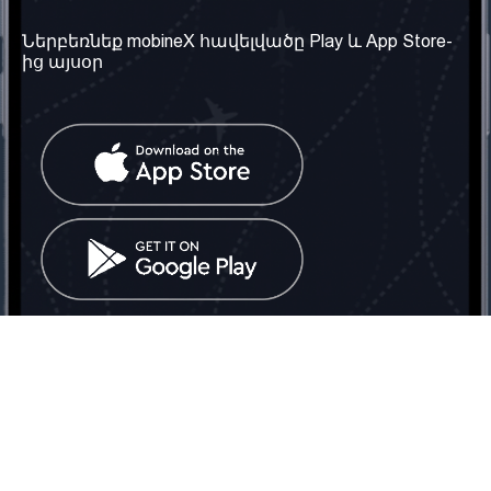
տեղեկություն
Մեր մասին
Ներբեռնեք mobineX հավելվածը Play և App Store-
Պայմաններ և դրույթներ
ից այսօր
Մեր ծառայությունները
Գաղտնիության
Ստանալ
քաղաքականություն
հեռախոսահամարը
Հաճախ տրվող հարցեր
Կապ մեզ հետ
Տարածել
սոցիալական
Միացյալ
ցանցում
Թագավորություն: Մենք
գործընկեր ենք
փնտրում
Հայաստանում
Հեռ․: (+374) 60 708 858
Email:
info@mobinex.com
Կապ մեզ հետ