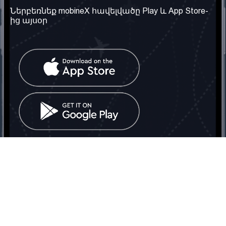
Մեր մասին
Ներբեռնեք mobineX հավելվածը Play և App Store-
Պայմաններ և դրույթներ
ից այսօր
Մեր ծառայությունները
Գաղտնիության
Ստանալ
քաղաքականություն
հեռախոսահամարը
Հաճախ տրվող հարցեր
Կապ մեզ հետ
Տարածել
սոցիալական
Միացյալ
ցանցում
Թագավորություն: Մենք
գործընկեր ենք
փնտրում
Հայաստանում
Հեռ․: (+374) 60 708 858
Email:
info@mobinex.com
Կապ մեզ հետ