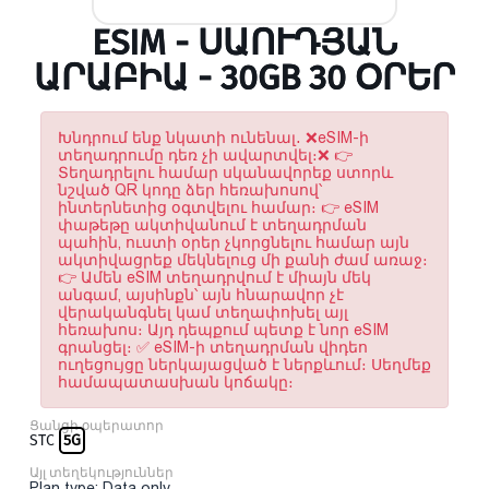
ESIM - ՍԱՈՒԴՅԱՆ
ԱՐԱԲԻԱ - 30GB 30 ՕՐԵՐ
Խնդրում ենք նկատի ունենալ․ ❌eSIM-ի
տեղադրումը դեռ չի ավարտվել։❌ 👉
Տեղադրելու համար սկանավորեք ստորև
նշված QR կոդը ձեր հեռախոսով՝
ինտերնետից օգտվելու համար։ 👉 eSIM
փաթեթը ակտիվանում է տեղադրման
պահին, ուստի օրեր չկորցնելու համար այն
ակտիվացրեք մեկնելուց մի քանի ժամ առաջ։
👉 Ամեն eSIM տեղադրվում է միայն մեկ
անգամ, այսինքն՝ այն հնարավոր չէ
վերականգնել կամ տեղափոխել այլ
հեռախոս։ Այդ դեպքում պետք է նոր eSIM
գրանցել։ ✅ eSIM-ի տեղադրման վիդեո
ուղեցույցը ներկայացված է ներքևում։ Սեղմեք
համապատասխան կոճակը։
Ցանցի օպերատոր
STC
5G
Այլ տեղեկություններ
Plan type: Data only