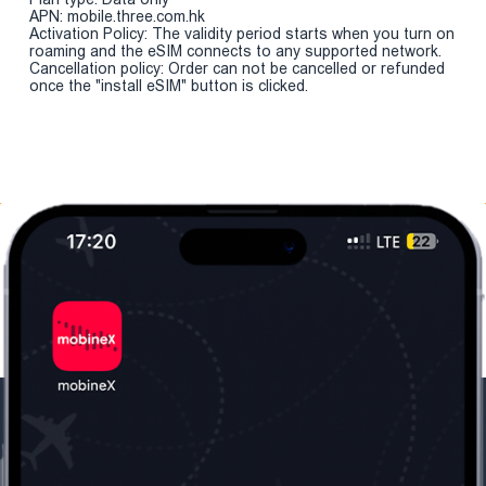
APN: mobile.three.com.hk
Activation Policy: The validity period starts when you turn on
roaming and the eSIM connects to any supported network.
Cancellation policy: Order can not be cancelled or refunded
once the "install eSIM" button is clicked.
Մեր ընկերությունը
Օգտակար
տեղեկություն