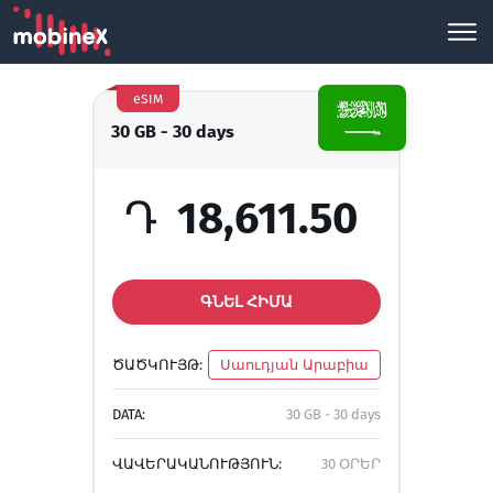
eSIM
30 GB - 30 days
Դ
18,611.50
ԳՆԵԼ ՀԻՄԱ
ԾԱԾԿՈՒՅԹ:
Սաուդյան Արաբիա
DATA:
30 GB - 30 days
ՎԱՎԵՐԱԿԱՆՈՒԹՅՈՒՆ:
30 ՕՐԵՐ