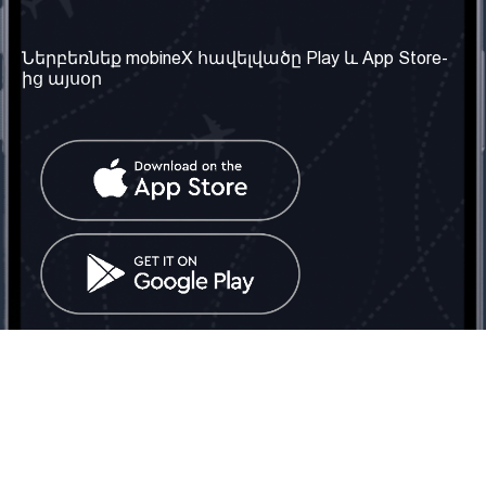
Մեր ընկերությունը
Օգտակար
տեղեկություն
Մեր մասին
Ներբեռնեք mobineX հավելվածը Play և App Store-
Պայմաններ և դրույթներ
ից այսօր
Մեր ծառայությունները
Գաղտնիության
Ստանալ
քաղաքականություն
հեռախոսահամարը
Հաճախ տրվող հարցեր
Կապ մեզ հետ
Տարածել
սոցիալական
Միացյալ
ցանցում
Թագավորություն: Մենք
գործընկեր ենք
փնտրում
Հայաստանում
Հեռ․: (+374) 60 708 858
Email:
info@mobinex.com
Կապ մեզ հետ