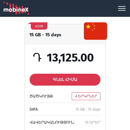
eSIM
15 GB - 15 days
Դ
13,125.00
ԳՆԵԼ ՀԻՄԱ
ԾԱԾԿՈՒՅԹ:
4 ԵՐԿՐՆԵՐ
DATA:
15 GB - 15 days
ՎԱՎԵՐԱԿԱՆՈՒԹՅՈՒՆ:
15 ՕՐԵՐ