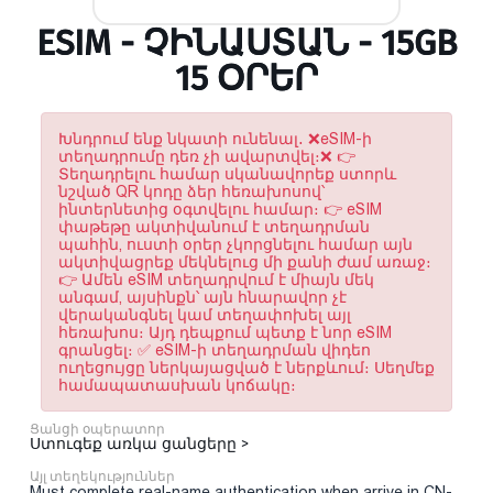
ESIM - ՉԻՆԱՍՏԱՆ - 15GB
15 ՕՐԵՐ
Խնդրում ենք նկատի ունենալ․ ❌eSIM-ի
տեղադրումը դեռ չի ավարտվել։❌ 👉
Տեղադրելու համար սկանավորեք ստորև
նշված QR կոդը ձեր հեռախոսով՝
ինտերնետից օգտվելու համար։ 👉 eSIM
փաթեթը ակտիվանում է տեղադրման
պահին, ուստի օրեր չկորցնելու համար այն
ակտիվացրեք մեկնելուց մի քանի ժամ առաջ։
👉 Ամեն eSIM տեղադրվում է միայն մեկ
անգամ, այսինքն՝ այն հնարավոր չէ
վերականգնել կամ տեղափոխել այլ
հեռախոս։ Այդ դեպքում պետք է նոր eSIM
գրանցել։ ✅ eSIM-ի տեղադրման վիդեո
ուղեցույցը ներկայացված է ներքևում։ Սեղմեք
համապատասխան կոճակը։
Ցանցի օպերատոր
Ստուգեք առկա ցանցերը >
Այլ տեղեկություններ
Must complete real-name authentication when arrive in CN-