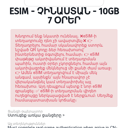
ESIM - ՉԻՆԱՍՏԱՆ - 10GB
7 ՕՐԵՐ
Խնդրում ենք նկատի ունենալ․ ❌eSIM-ի
տեղադրումը դեռ չի ավարտվել։❌ 👉
Տեղադրելու համար սկանավորեք ստորև
նշված QR կոդը ձեր հեռախոսով՝
ինտերնետից օգտվելու համար։ 👉 eSIM
փաթեթը ակտիվանում է տեղադրման
պահին, ուստի օրեր չկորցնելու համար այն
ակտիվացրեք մեկնելուց մի քանի ժամ առաջ։
👉 Ամեն eSIM տեղադրվում է միայն մեկ
անգամ, այսինքն՝ այն հնարավոր չէ
վերականգնել կամ տեղափոխել այլ
հեռախոս։ Այդ դեպքում պետք է նոր eSIM
գրանցել։ ✅ eSIM-ի տեղադրման վիդեո
ուղեցույցը ներկայացված է ներքևում։ Սեղմեք
համապատասխան կոճակը։
Ցանցի օպերատոր
Ստուգեք առկա ցանցերը >
Այլ տեղեկություններ
Must complete real-name authentication when arrive in CN-