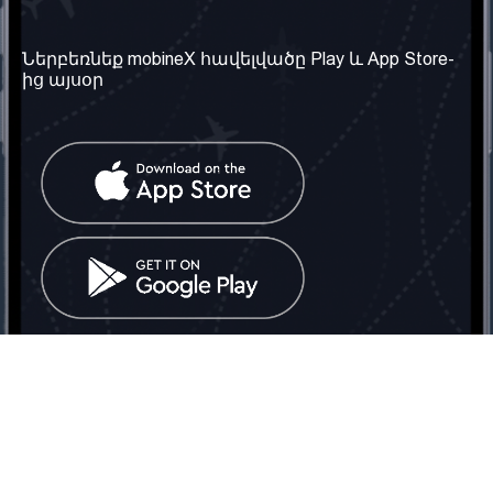
Մեր ընկերությունը
Օգտակար
տեղեկություն
Մեր մասին
Ներբեռնեք mobineX հավելվածը Play և App Store-
Պայմաններ և դրույթներ
ից այսօր
Մեր ծառայությունները
Գաղտնիության
Ստանալ
քաղաքականություն
հեռախոսահամարը
Հաճախ տրվող հարցեր
Կապ մեզ հետ
Տարածել
սոցիալական
Միացյալ
ցանցում
Թագավորություն: Մենք
գործընկեր ենք
փնտրում
Հայաստանում
Հեռ․: (+374) 60 708 858
Email:
info@mobinex.com
Կապ մեզ հետ