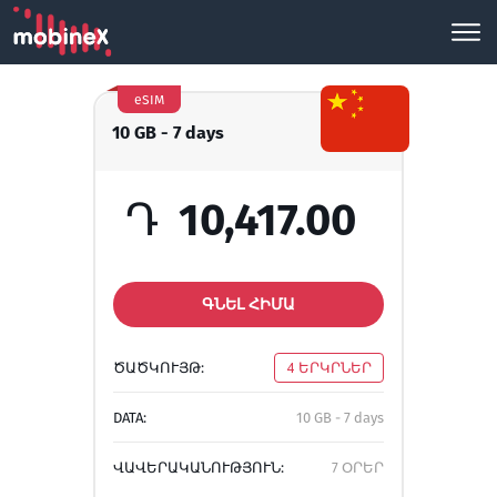
eSIM
10 GB - 7 days
Դ
10,417.00
ԳՆԵԼ ՀԻՄԱ
ԾԱԾԿՈՒՅԹ:
4 ԵՐԿՐՆԵՐ
DATA:
10 GB - 7 days
ՎԱՎԵՐԱԿԱՆՈՒԹՅՈՒՆ:
7 ՕՐԵՐ