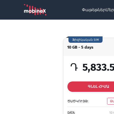
Փաթեթներ
Մեր
Ֆիզիկական SIM
10 GB - 5 days
Դ
5,833.
ԳՆԵԼ ՀԻՄԱ
ԾԱԾԿՈՒՅԹ:
Թ
DATA:
10 