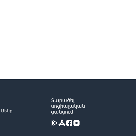
Տարածել
սոցիալական
 Մենք
ցանցում