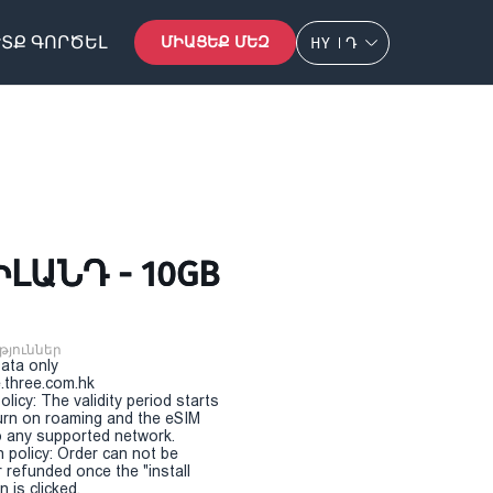
ՏՔ ԳՈՐԾԵԼ
ՄԻԱՑԵՔ ՄԵԶ
HY
Դ
ԼԱՆԴ - 10GB
թյուններ
Data only
.three.com.hk
olicy: The validity period starts
urn on roaming and the eSIM
 any supported network.
n policy: Order can not be
r refunded once the "install
 is clicked.