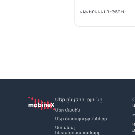
ՎԱՎԵՐԱԿԱՆՈՒԹՅՈՒՆ:
Մեր ընկերությունը
Մեր մասին
Պ
Մեր ծառայությունները
Ստանալ
հեռախոսահամարը