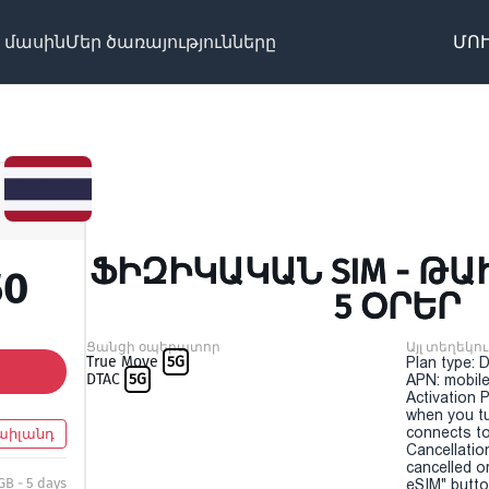
 մասին
Մեր ծառայությունները
ՄՈՒ
ՖԻԶԻԿԱԿԱՆ SIM - ԹԱԻ
50
5 ՕՐԵՐ
Ցանցի օպերատոր
Այլ տեղեկու
True Move
5G
Plan type: 
DTAC
5G
APN: mobile
Activation P
when you t
connects to
աիլանդ
Cancellatio
cancelled o
GB - 5 days
eSIM" button