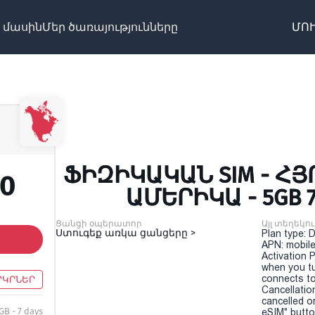
 մասին
Մեր ծառայությունները
ՄՈՒ
ՖԻԶԻԿԱԿԱՆ SIM - Հ
70
ԱՄԵՐԻԿԱ - 5GB 
Ցանցի օպերատոր
Այլ տեղեկու
Ստուգեք առկա ցանցերը >
Plan type: 
APN: mobile
Activation P
when you t
connects to
ՐԿՐՆԵՐ
Cancellatio
cancelled o
GB - 7 days
eSIM" button