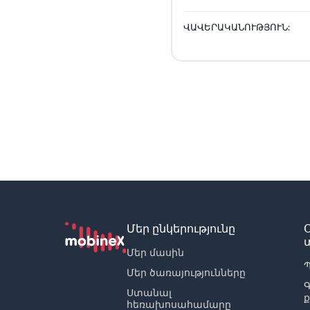
ՎԱՎԵՐԱԿԱՆՈՒԹՅՈՒՆ:
Մեր ընկերությունը
Մեր մասին
Պ
Մեր ծառայությունները
Ստանալ
հեռախոսահամարը