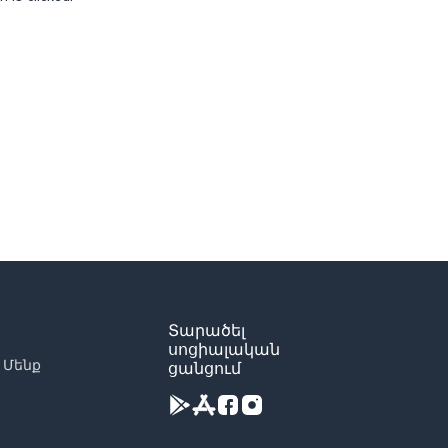
Տարածել
սոցիալական
 Մենք
ցանցում