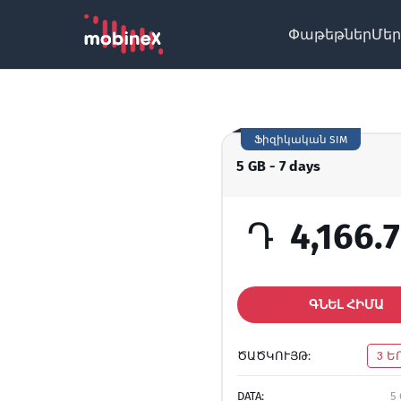
Փաթեթներ
Մեր
Ֆիզիկական SIM
5 GB - 7 days
Դ
4,166.
ԳՆԵԼ ՀԻՄԱ
ԾԱԾԿՈՒՅԹ:
3 Ե
DATA:
5 