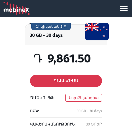
Ֆիզիկական SIM
30 GB - 30 days
Դ
9,861.50
ԳՆԵԼ ՀԻՄԱ
ԾԱԾԿՈՒՅԹ:
Նոր Զելանդիա
DATA:
30 GB - 30 days
ՎԱՎԵՐԱԿԱՆՈՒԹՅՈՒՆ:
30 ՕՐԵՐ