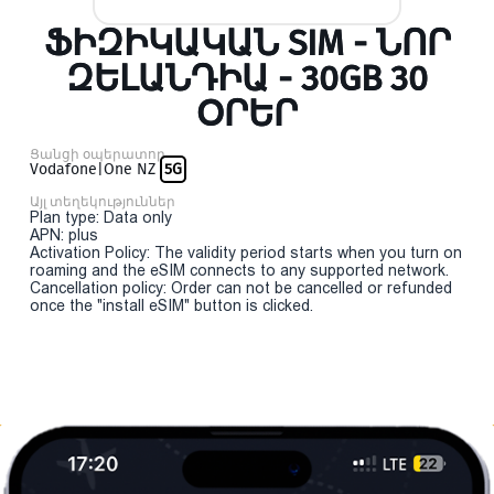
ՖԻԶԻԿԱԿԱՆ SIM - ՆՈՐ
ԶԵԼԱՆԴԻԱ - 30GB 30
ՕՐԵՐ
Ցանցի օպերատոր
Vodafone|One NZ
5G
Այլ տեղեկություններ
Plan type: Data only
APN: plus
Activation Policy: The validity period starts when you turn on
roaming and the eSIM connects to any supported network.
Cancellation policy: Order can not be cancelled or refunded
once the "install eSIM" button is clicked.