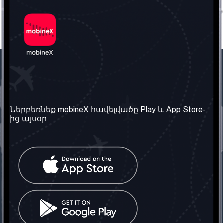
Մեր ընկերությունը
Օգտակար
տեղեկություն
Մեր մասին
Ներբեռնեք mobineX հավելվածը Play և App Store-
Պայմաններ և դրույթներ
ից այսօր
Մեր ծառայությունները
Գաղտնիության
Ստանալ
քաղաքականություն
հեռախոսահամարը
Հաճախ տրվող հարցեր
Կապ մեզ հետ
Տարածել
սոցիալական
Միացյալ
ցանցում
Թագավորություն: Մենք
գործընկեր ենք