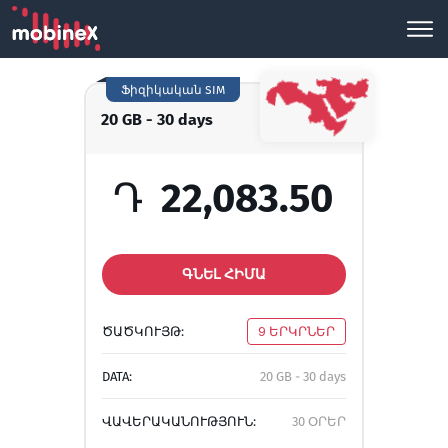
Ֆիզիկական SIM
20 GB - 30 days
Դ
22,083.50
ԳՆԵԼ ՀԻՄԱ
ԾԱԾԿՈՒՅԹ:
9 ԵՐԿՐՆԵՐ
DATA:
20 GB - 30 days
ՎԱՎԵՐԱԿԱՆՈՒԹՅՈՒՆ:
30 ՕՐԵՐ