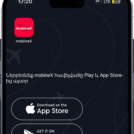
Մեր ընկերությունը
Օգտակար
տեղեկություն
Մեր մասին
Ներբեռնեք mobineX հավելվածը Play և App Store-
Պայմաններ և դրույթներ
ից այսօր
Մեր ծառայությունները
Գաղտնիության
Ստանալ
քաղաքականություն
հեռախոսահամարը
Հաճախ տրվող հարցեր
Կապ մեզ հետ
Տարածել
սոցիալական
Միացյալ
ցանցում
Թագավորություն: Մենք