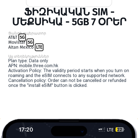
ՖԻԶԻԿԱԿԱՆ SIM -
ՄԵՔՍԻԿԱ - 5GB 7 ՕՐԵՐ
Ցանցի օպերատոր
AT&T
5G
Movistar
5G
Altan Mexico
LTE
Այլ տեղեկություններ
Plan type: Data only
APN: mobile.three.com.hk
Activation Policy: The validity period starts when you turn on
roaming and the eSIM connects to any supported network.
Cancellation policy: Order can not be cancelled or refunded
once the "install eSIM" button is clicked.