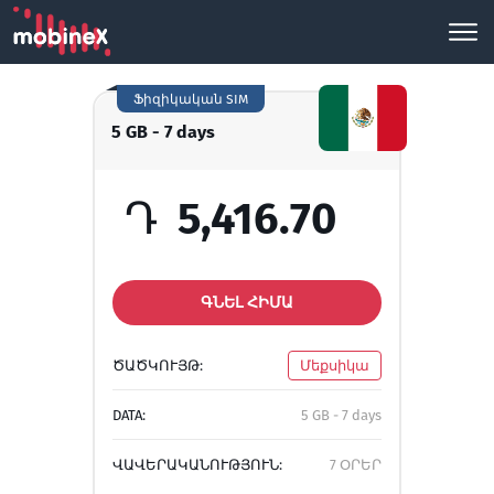
Ֆիզիկական SIM
5 GB - 7 days
Դ
5,416.70
ԳՆԵԼ ՀԻՄԱ
ԾԱԾԿՈՒՅԹ:
Մեքսիկա
DATA:
5 GB - 7 days
ՎԱՎԵՐԱԿԱՆՈՒԹՅՈՒՆ:
7 ՕՐԵՐ