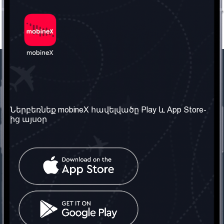
Մեր ընկերությունը
Օգտակար
տեղեկություն
Մեր մասին
Ներբեռնեք mobineX հավելվածը Play և App Store-
Պայմաններ և դրույթներ
ից այսօր
Մեր ծառայությունները
Գաղտնիության
Ստանալ
քաղաքականություն
հեռախոսահամարը
Հաճախ տրվող հարցեր
Կապ մեզ հետ
Տարածել
սոցիալական
Միացյալ
ցանցում
Թագավորություն: Մենք
գործընկեր ենք