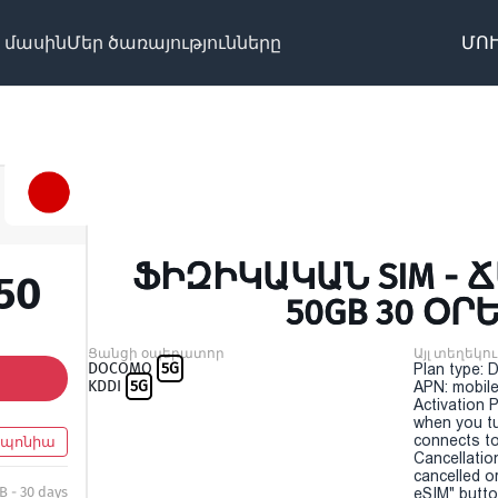
 մասին
Մեր ծառայությունները
ՄՈՒ
ՖԻԶԻԿԱԿԱՆ SIM - 
.50
50GB 30 ՕՐ
Ցանցի օպերատոր
Այլ տեղեկու
DOCOMO
5G
Plan type: 
KDDI
5G
APN: mobile
Activation P
when you t
connects to
պոնիա
Cancellatio
cancelled o
B - 30 days
eSIM" button