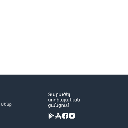
Տարածել
սոցիալական
 Մենք
ցանցում