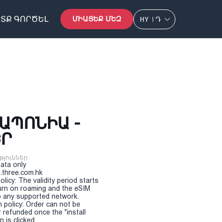
ՏՔ ԳՈՐԾԵԼ
ՄԻԱՑԵՔ ՄԵԶ
HY
Դ
ՃԱՊՈՆԻԱ -
ԵՐ
թյուններ
Data only
.three.com.hk
olicy: The validity period starts
urn on roaming and the eSIM
 any supported network.
n policy: Order can not be
r refunded once the "install
 is clicked.