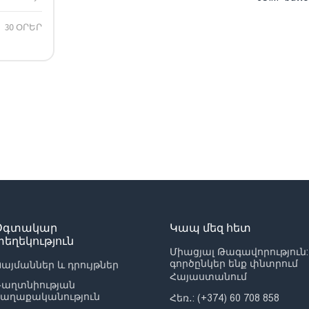
30 ՕՐԵՐ
Օգտակար
Կապ մեզ հետ
տեղեկություն
Միացյալ Թագավորություն:
գործընկեր ենք փնտրում
այմաններ և դրույթներ
Հայաստանում
Գաղտնիության
քաղաքականություն
Հեռ․: (+374) 60 708 858