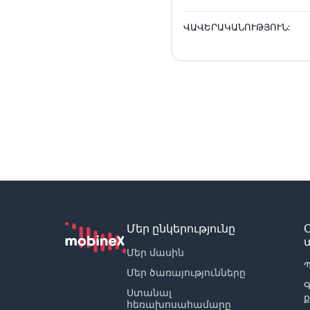
ՎԱՎԵՐԱԿԱՆՈՒԹՅՈՒՆ:
Մեր ընկերությունը
Մեր մասին
Պ
Մեր ծառայությունները
Ստանալ
հեռախոսահամարը