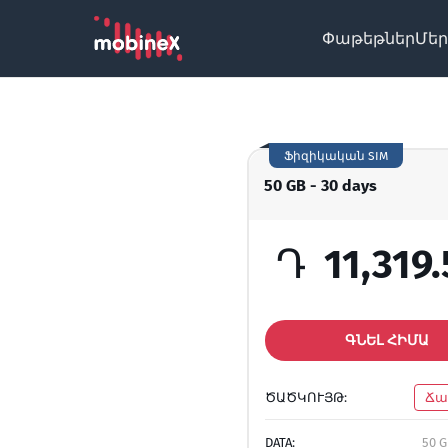
Փաթեթներ
Մեր
Ֆիզիկական SIM
50 GB - 30 days
Դ
11,319
ԳՆԵԼ ՀԻՄԱ
ԾԱԾԿՈՒՅԹ:
Ճա
DATA:
50 G