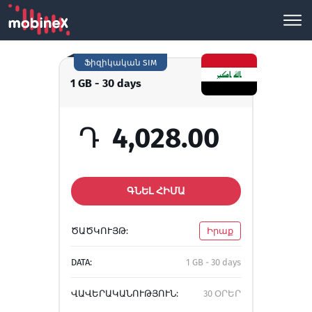
Ֆիզիկական SIM
1 GB - 30 days
Դ
4,028.00
ԳՆԵԼ ՀԻՄԱ
ԾԱԾԿՈՒՅԹ:
Իրաք
DATA:
1 GB - 30 days
ՎԱՎԵՐԱԿԱՆՈՒԹՅՈՒՆ:
30 ՕՐԵՐ