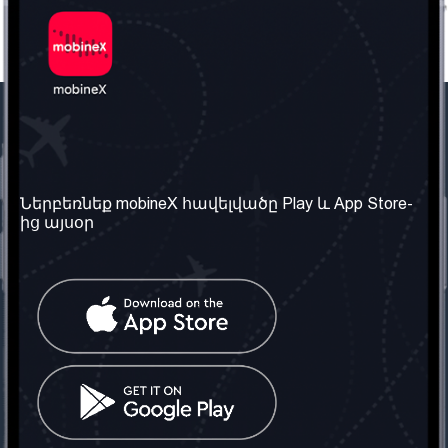
Մեր ընկերությունը
Օգտակար
տեղեկություն
Մեր մասին
Ներբեռնեք mobineX հավելվածը Play և App Store-
Պայմաններ և դրույթներ
ից այսօր
Մեր ծառայությունները
Գաղտնիության
Ստանալ
քաղաքականություն
հեռախոսահամարը
Հաճախ տրվող հարցեր
Կապ մեզ հետ
Տարածել
սոցիալական
Միացյալ
ցանցում
Թագավորություն: Մենք
գործընկեր ենք
փնտրում