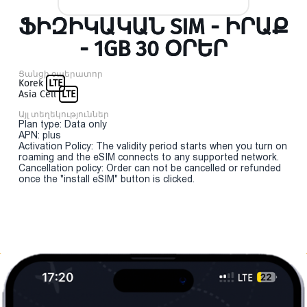
ՖԻԶԻԿԱԿԱՆ SIM - ԻՐԱՔ
- 1GB 30 ՕՐԵՐ
Ցանցի օպերատոր
Korek
LTE
Asia Cell
LTE
Այլ տեղեկություններ
Plan type: Data only
APN: plus
Activation Policy: The validity period starts when you turn on
roaming and the eSIM connects to any supported network.
Cancellation policy: Order can not be cancelled or refunded
once the "install eSIM" button is clicked.