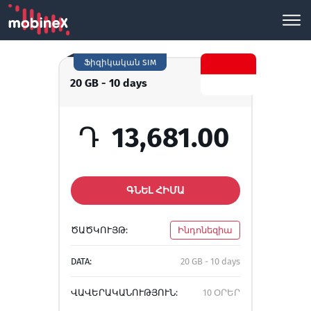
Ֆիզիկական SIM
20 GB - 10 days
Դ
13,681.00
ԳՆԵԼ ՀԻՄԱ
ԾԱԾԿՈՒՅԹ:
Ինդոնեզիա
DATA:
20 GB - 10 days
ՎԱՎԵՐԱԿԱՆՈՒԹՅՈՒՆ:
10 ՕՐԵՐ