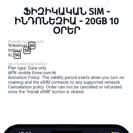
ՖԻԶԻԿԱԿԱՆ SIM -
ԻՆԴՈՆԵԶԻԱ - 20GB 10
ՕՐԵՐ
Ցանցի օպերատոր
Telkomsel
5G
Indosat
5G
XL
5G
Այլ տեղեկություններ
Plan type: Data only
APN: mobile.three.com.hk
Activation Policy: The validity period starts when you turn on
roaming and the eSIM connects to any supported network.
Cancellation policy: Order can not be cancelled or refunded
once the "install eSIM" button is clicked.