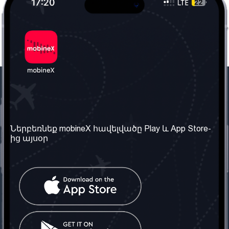
Մեր ընկերությունը
Օգտակար
տեղեկություն
Մեր մասին
Ներբեռնեք mobineX հավելվածը Play և App Store-
Պայմաններ և դրույթներ
ից այսօր
Մեր ծառայությունները
Գաղտնիության
Ստանալ
քաղաքականություն
հեռախոսահամարը
Հաճախ տրվող հարցեր
Կապ մեզ հետ
Տարածել
սոցիալական
Միացյալ
ցանցում
Թագավորություն: Մենք