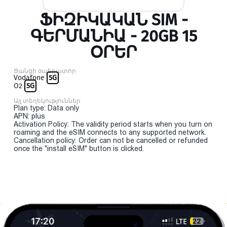
ՖԻԶԻԿԱԿԱՆ SIM -
ԳԵՐՄԱՆԻԱ - 20GB 15
ՕՐԵՐ
Ցանցի օպերատոր
Vodafone
5G
O2
5G
Այլ տեղեկություններ
Plan type: Data only
APN: plus
Activation Policy: The validity period starts when you turn on
roaming and the eSIM connects to any supported network.
Cancellation policy: Order can not be cancelled or refunded
once the "install eSIM" button is clicked.