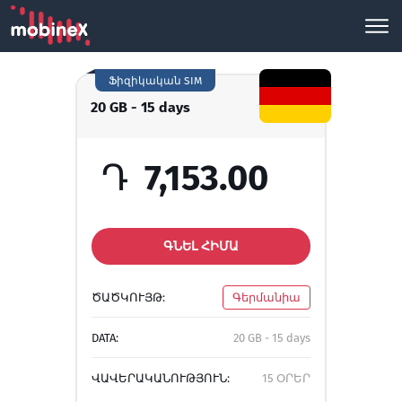
Ֆիզիկական SIM
20 GB - 15 days
Դ
7,153.00
ԳՆԵԼ ՀԻՄԱ
ԾԱԾԿՈՒՅԹ:
Գերմանիա
DATA:
20 GB - 15 days
ՎԱՎԵՐԱԿԱՆՈՒԹՅՈՒՆ:
15 ՕՐԵՐ