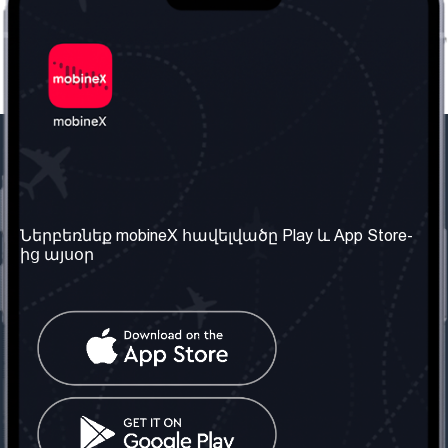
Մեր ընկերությունը
Օգտակար
տեղեկություն
Մեր մասին
Ներբեռնեք mobineX հավելվածը Play և App Store-
Պայմաններ և դրույթներ
ից այսօր
Մեր ծառայությունները
Գաղտնիության
Ստանալ
քաղաքականություն
հեռախոսահամարը
Հաճախ տրվող հարցեր
Կապ մեզ հետ
Տարածել
սոցիալական
Միացյալ
ցանցում
Թագավորություն: Մենք
գործընկեր ենք