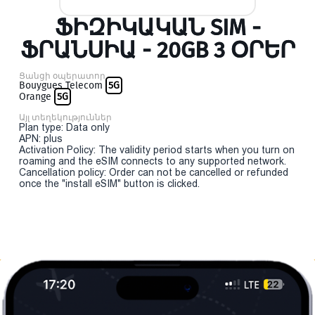
ՖԻԶԻԿԱԿԱՆ SIM -
ՖՐԱՆՍԻԱ - 20GB 3 ՕՐԵՐ
Ցանցի օպերատոր
Bouygues Telecom
5G
Orange
5G
Այլ տեղեկություններ
Plan type: Data only
APN: plus
Activation Policy: The validity period starts when you turn on
roaming and the eSIM connects to any supported network.
Cancellation policy: Order can not be cancelled or refunded
once the "install eSIM" button is clicked.