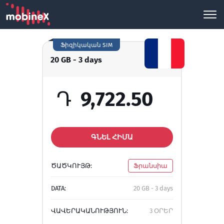
Ֆիզիկական SIM
20 GB - 3 days
Դ
9,722.50
ԳՆԵԼ ՀԻՄԱ
ԾԱԾԿՈՒՅԹ:
Ֆրանսիա
DATA:
20 GB - 3 days
ՎԱՎԵՐԱԿԱՆՈՒԹՅՈՒՆ:
3 ՕՐԵՐ