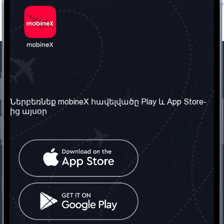
Մեր ընկերությունը
Օգտակար
տեղեկություն
Մեր մասին
Ներբեռնեք mobineX հավելվածը Play և App Store-
Պայմաններ և դրույթներ
ից այսօր
Մեր ծառայությունները
Գաղտնիության
Ստանալ
քաղաքականություն
հեռախոսահամարը
Հաճախ տրվող հարցեր
Կապ մեզ հետ
Տարածել
սոցիալական
Միացյալ
ցանցում
Թագավորություն: Մենք
գործընկեր ենք
փնտրում