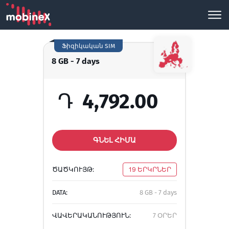
Ֆիզիկական SIM
8 GB - 7 days
Դ
4,792.00
ԳՆԵԼ ՀԻՄԱ
ԾԱԾԿՈՒՅԹ:
19 ԵՐԿՐՆԵՐ
DATA:
8 GB - 7 days
ՎԱՎԵՐԱԿԱՆՈՒԹՅՈՒՆ:
7 ՕՐԵՐ