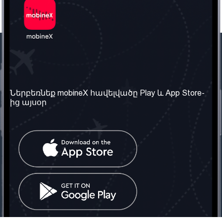
Մեր ընկերությունը
Օգտակար
տեղեկություն
Մեր մասին
Ներբեռնեք mobineX հավելվածը Play և App Store-
Պայմաններ և դրույթներ
ից այսօր
Մեր ծառայությունները
Գաղտնիության
Ստանալ
քաղաքականություն
հեռախոսահամարը
Հաճախ տրվող հարցեր
Կապ մեզ հետ
Տարածել
սոցիալական
Միացյալ
ցանցում
Թագավորություն: Մենք
գործընկեր ենք
փնտրում
Հայաստանում