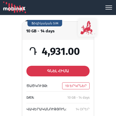
Ֆիզիկական SIM
10 GB - 14 days
Դ
4,931.00
ԳՆԵԼ ՀԻՄԱ
ԾԱԾԿՈՒՅԹ:
19 ԵՐԿՐՆԵՐ
DATA:
10 GB - 14 days
ՎԱՎԵՐԱԿԱՆՈՒԹՅՈՒՆ:
14 ՕՐԵՐ