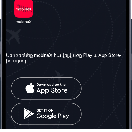
Մեր ընկերությունը
Օգտակար
տեղեկություն
Մեր մասին
Ներբեռնեք mobineX հավելվածը Play և App Store-
Պայմաններ և դրույթներ
ից այսօր
Մեր ծառայությունները
Գաղտնիության
Ստանալ
քաղաքականություն
հեռախոսահամարը
Հաճախ տրվող հարցեր
Կապ մեզ հետ
Տարածել
սոցիալական
Միացյալ
ցանցում
Թագավորություն: Մենք
գործընկեր ենք
փնտրում
Հայաստանում