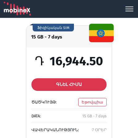
Ֆիզիկական SIM
15 GB - 7 days
Դ
16,944.50
ԳՆԵԼ ՀԻՄԱ
ԾԱԾԿՈՒՅԹ:
Եթովպիա
DATA:
15 GB - 7 days
ՎԱՎԵՐԱԿԱՆՈՒԹՅՈՒՆ:
7 ՕՐԵՐ