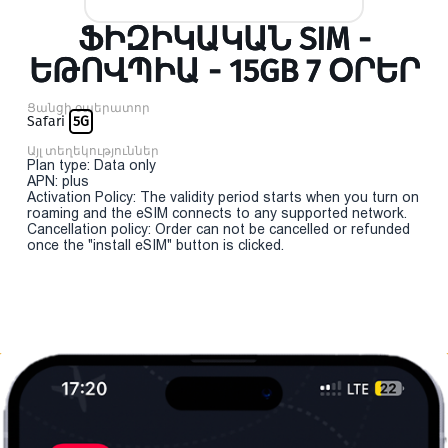
ՖԻԶԻԿԱԿԱՆ SIM -
ԵԹՈՎՊԻԱ - 15GB 7 ՕՐԵՐ
Ցանցի օպերատոր
Safari
5G
Այլ տեղեկություններ
Plan type: Data only
APN: plus
Activation Policy: The validity period starts when you turn on
roaming and the eSIM connects to any supported network.
Cancellation policy: Order can not be cancelled or refunded
once the "install eSIM" button is clicked.