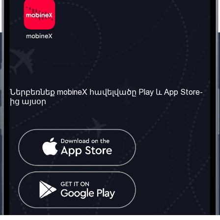
Մեր ընկերությունը
Օգտակար
տեղեկություն
Մեր մասին
Ներբեռնեք mobineX հավելվածը Play և App Store-
Պայմաններ և դրույթներ
ից այսօր
Մեր ծառայությունները
Գաղտնիության
Ստանալ
քաղաքականություն
հեռախոսահամարը
Հաճախ տրվող հարցեր
Կապ մեզ հետ
Տարածել
սոցիալական
Միացյալ
ցանցում
Թագավորություն: Մենք
գործընկեր ենք
փնտրում
Հայաստանում