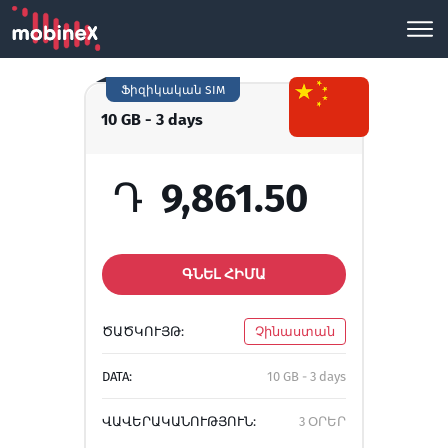
Ֆիզիկական SIM
10 GB - 3 days
Դ
9,861.50
ԳՆԵԼ ՀԻՄԱ
ԾԱԾԿՈՒՅԹ:
Չինաստան
DATA:
10 GB - 3 days
ՎԱՎԵՐԱԿԱՆՈՒԹՅՈՒՆ:
3 ՕՐԵՐ