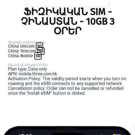
ՖԻԶԻԿԱԿԱՆ SIM -
ՉԻՆԱՍՏԱՆ - 10GB 3
ՕՐԵՐ
Ցանցի օպերատոր
China Unicom
5G
China Telecom
5G
China Mobile
5G
Այլ տեղեկություններ
Plan type: Data only
APN: mobile.three.com.hk
Activation Policy: The validity period starts when you turn on
roaming and the eSIM connects to any supported network.
Cancellation policy: Order can not be cancelled or refunded
once the "install eSIM" button is clicked.