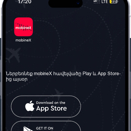
Մեր ընկերությունը
Օգտակար
տեղեկություն
Մեր մասին
Ներբեռնեք mobineX հավելվածը Play և App Store-
Պայմաններ և դրույթներ
ից այսօր
Մեր ծառայությունները
Գաղտնիության
Ստանալ
քաղաքականություն
հեռախոսահամարը
Հաճախ տրվող հարցեր
Կապ մեզ հետ
Տարածել
սոցիալական
Միացյալ
ցանցում
Թագավորություն: Մենք