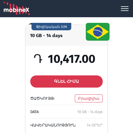
Ֆիզիկական SIM
10 GB - 14 days
Դ
10,417.00
ԳՆԵԼ ՀԻՄԱ
ԾԱԾԿՈՒՅԹ:
Բրազիլիա
DATA:
10 GB - 14 days
ՎԱՎԵՐԱԿԱՆՈՒԹՅՈՒՆ:
14 ՕՐԵՐ