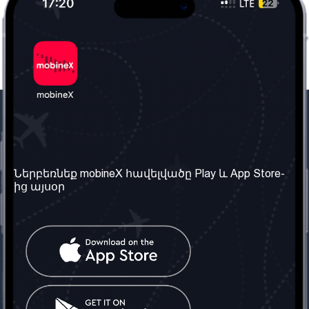
Մեր ընկերությունը
Օգտակար
տեղեկություն
Մեր մասին
Ներբեռնեք mobineX հավելվածը Play և App Store-
Պայմաններ և դրույթներ
ից այսօր
Մեր ծառայությունները
Գաղտնիության
Ստանալ
քաղաքականություն
հեռախոսահամարը
Հաճախ տրվող հարցեր
Կապ մեզ հետ
Տարածել
սոցիալական
Միացյալ
ցանցում
Թագավորություն: Մենք