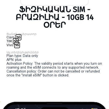
ՖԻԶԻԿԱԿԱՆ SIM -
ԲՐԱԶԻԼԻԱ - 10GB 14
ՕՐԵՐ
Ցանցի օպերատոր
Claro
5G
TIM
5G
Vivo
5G
Այլ տեղեկություններ
Plan type: Data only
APN: plus
Activation Policy: The validity period starts when you turn on
roaming and the eSIM connects to any supported network.
Cancellation policy: Order can not be cancelled or refunded
once the "install eSIM" button is clicked.