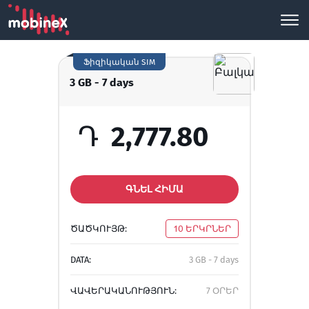
Ֆիզիկական SIM
3 GB - 7 days
Դ
2,777.80
ԳՆԵԼ ՀԻՄԱ
ԾԱԾԿՈՒՅԹ:
10 ԵՐԿՐՆԵՐ
DATA:
3 GB - 7 days
ՎԱՎԵՐԱԿԱՆՈՒԹՅՈՒՆ:
7 ՕՐԵՐ