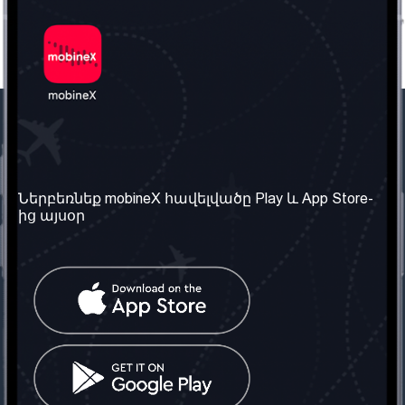
Մեր ընկերությունը
Օգտակար
տեղեկություն
Մեր մասին
Ներբեռնեք mobineX հավելվածը Play և App Store-
Պայմաններ և դրույթներ
ից այսօր
Մեր ծառայությունները
Գաղտնիության
Ստանալ
քաղաքականություն
հեռախոսահամարը
Հաճախ տրվող հարցեր
Կապ մեզ հետ
Տարածել
սոցիալական
Միացյալ
ցանցում
Թագավորություն: Մենք
գործընկեր ենք