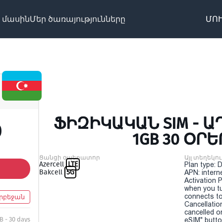
 մասին
Մեր ծառայությունները
ՄՈՒ
ՖԻԶԻԿԱԿԱՆ SIM - Ա
0
1GB 30 ՕՐԵ
Ցանցի օպերատոր
Այլ տեղեկու
Azercell
LTE
Plan type: 
Bakcell
5G
APN: intern
Activation P
when you t
connects to
րբեջան
Cancellatio
cancelled o
B - 30 days
eSIM" button