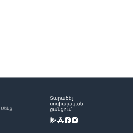
Տարածել
սոցիալական
 Մենք
ցանցում