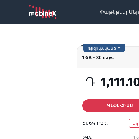
Փաթեթներ
Մեր
Ֆիզիկական SIM
1 GB - 30 days
Դ
1,111.1
ԳՆԵԼ ՀԻՄԱ
ԾԱԾԿՈՒՅԹ:
Ադ
DATA:
1 G