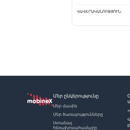
ՎԱՎԵՐԱԿԱՆՈՒԹՅՈՒՆ:
Մեր ընկերությունը
Մեր մասին
Պ
Մեր ծառայությունները
Ստանալ
հեռախոսահամարը