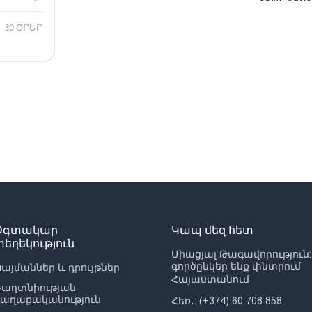
30 ՕՐԵՐ
Օգտակար
Կապ մեզ հետ
տեղեկություն
Միացյալ Թագավորություն:
գործընկեր ենք փնտրում
այմաններ և դրույթներ
Հայաստանում
Գաղտնիության
քաղաքականություն
Հեռ․: (+374) 60 708 858