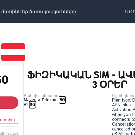
 մասին
Մեր ծառայությունները
ՄՈՒ
ՖԻԶԻԿԱԿԱՆ SIM - ԱՎ
50
3 ՕՐԵՐ
Ցանցի օպերատոր
Այլ տեղեկու
Magenta Telekom
5G
Plan type: 
A1
5G
APN: plus
Activation P
when you t
connects to
վստրիա
Cancellatio
cancelled o
 GB - 3 days
eSIM" button