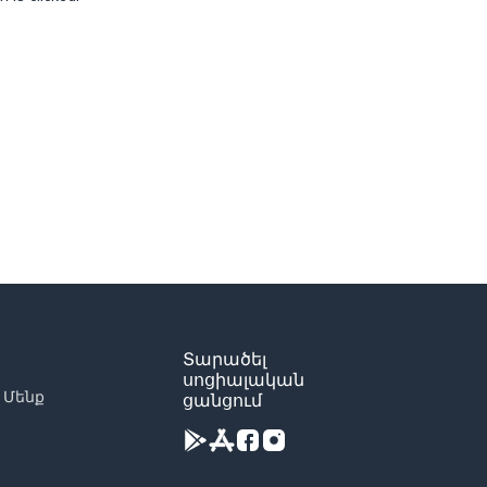
Տարածել
սոցիալական
 Մենք
ցանցում