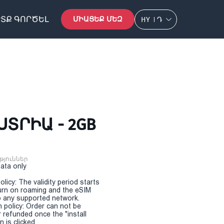
ՏՔ ԳՈՐԾԵԼ
ՄԻԱՑԵՔ ՄԵԶ
HY
Դ
ՍՏՐԻԱ - 2GB
թյուններ
Data only
olicy: The validity period starts
urn on roaming and the eSIM
 any supported network.
n policy: Order can not be
r refunded once the "install
 is clicked.