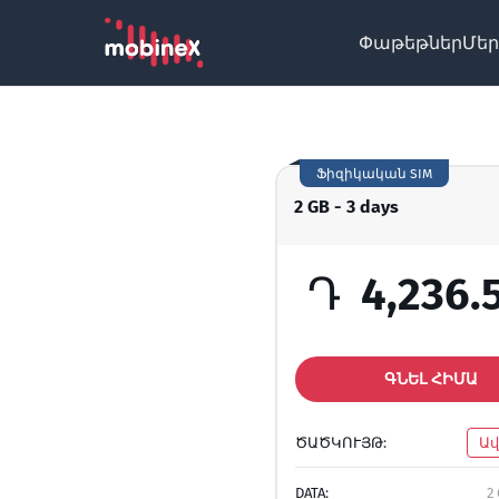
Փաթեթներ
Մեր
Ֆիզիկական SIM
2 GB - 3 days
Դ
4,236.
ԳՆԵԼ ՀԻՄԱ
ԾԱԾԿՈՒՅԹ:
Ա
DATA:
2