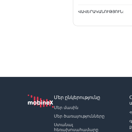
ՎԱՎԵՐԱԿԱՆՈՒԹՅՈՒՆ:
Մեր ընկերությունը
Մեր մասին
Պ
Մեր ծառայությունները
Ստանալ
հեռախոսահամարը