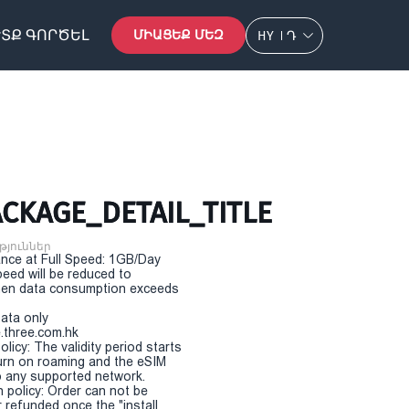
ՏՔ ԳՈՐԾԵԼ
ՄԻԱՑԵՔ ՄԵԶ
HY
Դ
CKAGE_DETAIL_TITLE
թյուններ
nce at Full Speed: 1GB/Day
eed will be reduced to
en data consumption exceeds
Data only
.three.com.hk
olicy: The validity period starts
urn on roaming and the eSIM
 any supported network.
n policy: Order can not be
r refunded once the "install