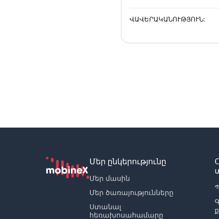
ՎԱՎԵՐԱԿԱՆՈՒԹՅՈՒՆ:
Մեր ընկերությունը
Մեր մասին
Պ
Մեր ծառայությունները
Ստանալ
հեռախոսահամարը