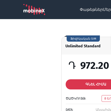
Փաթեթներ
Մեր
Ֆիզիկական SIM
Unlimited Standard
Դ
972.20
ԳՆԵԼ ՀԻՄԱ
ԾԱԾԿՈՒՅԹ:
8 Ե
DATA:
Անսահմ