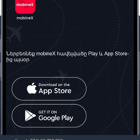
Մեր ընկերությունը
Օգտակար
տեղեկություն
Մեր մասին
Ներբեռնեք mobineX հավելվածը Play և App Store-
Պայմաններ և դրույթներ
ից այսօր
Մեր ծառայությունները
Գաղտնիության
Ստանալ
քաղաքականություն
հեռախոսահամարը
Հաճախ տրվող հարցեր
Կապ մեզ հետ
Տարածել
սոցիալական
Միացյալ
ցանցում
Թագավորություն: Մենք
գործընկեր ենք
փնտրում
Հայաստանում