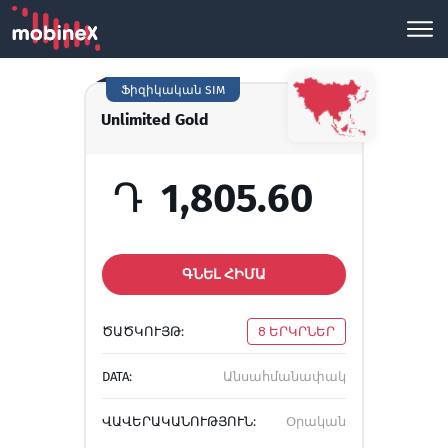
Ֆիզիկական SIM
Unlimited Gold
Դ
1,805.60
ԳՆԵԼ ՀԻՄԱ
ԾԱԾԿՈՒՅԹ:
8 ԵՐԿՐՆԵՐ
DATA:
Անսահմանափակ
ՎԱՎԵՐԱԿԱՆՈՒԹՅՈՒՆ:
Օրական