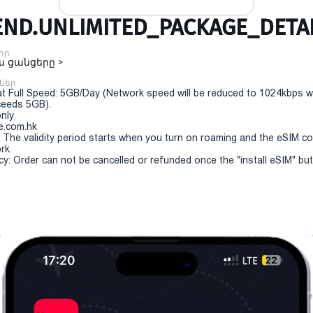
ND.UNLIMITED_PACKAGE_DETAI
որ
 ցանցերը >
ններ
t Full Speed: 5GB/Day (Network speed will be reduced to 1024kbps 
eeds 5GB).
only
e.com.hk
y: The validity period starts when you turn on roaming and the eSIM c
rk.
cy: Order can not be cancelled or refunded once the "install eSIM" butt