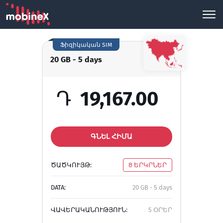
Ֆիզիկական SIM
20 GB - 5 days
Դ
19,167.00
ԳՆԵԼ ՀԻՄԱ
ԾԱԾԿՈՒՅԹ:
8 ԵՐԿՐՆԵՐ
DATA:
20 GB - 5 days
ՎԱՎԵՐԱԿԱՆՈՒԹՅՈՒՆ:
5 ՕՐԵՐ