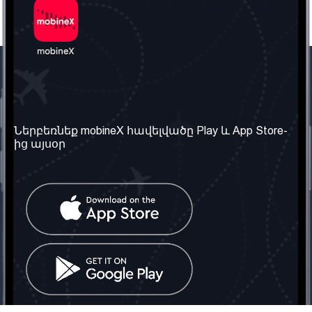
Մեր ընկերությունը
Օգտակար
տեղեկություն
Մեր մասին
Ներբեռնեք mobineX հավելվածը Play և App Store-
Պայմաններ և դրույթներ
ից այսօր
Մեր ծառայությունները
Գաղտնիության
Ստանալ
քաղաքականություն
հեռախոսահամարը
Հաճախ տրվող հարցեր
Կապ մեզ հետ
Տարածել
սոցիալական
Միացյալ
ցանցում
Թագավորություն: Մենք
գործընկեր ենք
փնտրում
Հայաստանում