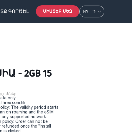
ՏՔ ԳՈՐԾԵԼ
ՄԻԱՑԵՔ ՄԵԶ
HY
Դ
Ա - 2GB 15
թյուններ
Data only
.three.com.hk
olicy: The validity period starts
urn on roaming and the eSIM
 any supported network.
n policy: Order can not be
r refunded once the "install
 is clicked.