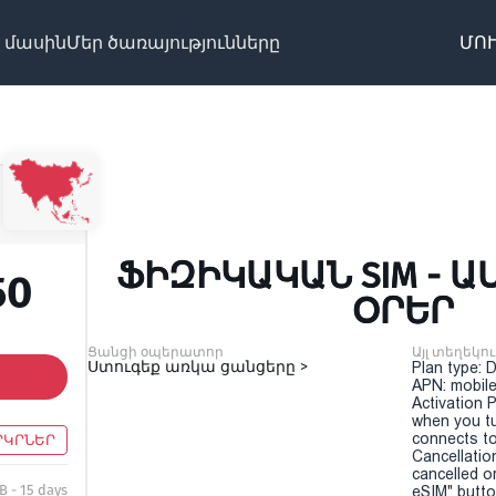
 մասին
Մեր ծառայությունները
ՄՈՒ
ՖԻԶԻԿԱԿԱՆ SIM - ԱՍԻ
50
ՕՐԵՐ
Ցանցի օպերատոր
Այլ տեղեկու
Ստուգեք առկա ցանցերը >
Plan type: 
APN: mobile
Activation P
when you t
connects to
ՐԿՐՆԵՐ
Cancellatio
cancelled o
B - 15 days
eSIM" button