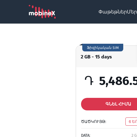
Փաթեթներ
Մեր
Ֆիզիկական SIM
2 GB - 15 days
Դ
5,486.
ԳՆԵԼ ՀԻՄԱ
ԾԱԾԿՈՒՅԹ:
6 Ե
DATA:
2 G