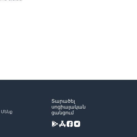
Տարածել
սոցիալական
 Մենք
ցանցում