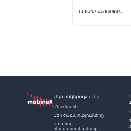
ՎԱՎԵՐԱԿԱՆՈՒԹՅՈՒՆ:
Մեր ընկերությունը
Մեր մասին
Պ
Մեր ծառայությունները
Ստանալ
հեռախոսահամարը