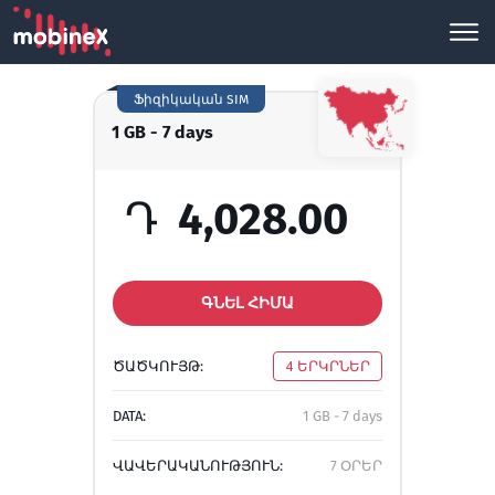
Ֆիզիկական SIM
1 GB - 7 days
Դ
4,028.00
ԳՆԵԼ ՀԻՄԱ
ԾԱԾԿՈՒՅԹ:
4 ԵՐԿՐՆԵՐ
DATA:
1 GB - 7 days
ՎԱՎԵՐԱԿԱՆՈՒԹՅՈՒՆ:
7 ՕՐԵՐ