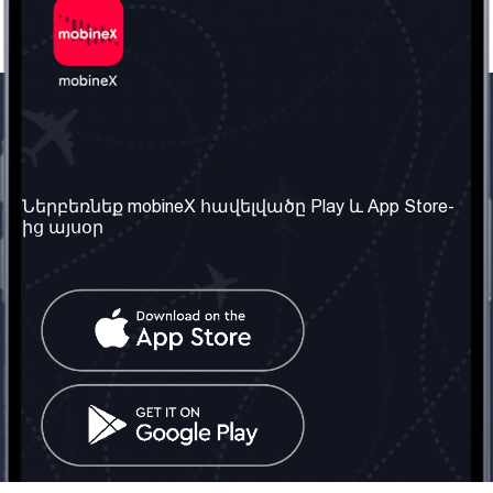
Մեր ընկերությունը
Օգտակար
տեղեկություն
Մեր մասին
Ներբեռնեք mobineX հավելվածը Play և App Store-
Պայմաններ և դրույթներ
ից այսօր
Մեր ծառայությունները
Գաղտնիության
Ստանալ
քաղաքականություն
հեռախոսահամարը
Հաճախ տրվող հարցեր
Կապ մեզ հետ
Տարածել
սոցիալական
Միացյալ
ցանցում
Թագավորություն: Մենք
գործընկեր ենք
փնտրում
Հայաստանում