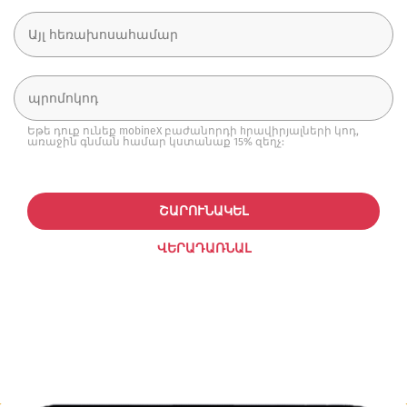
Եթե դուք ունեք mobineX բաժանորդի hրավիրյալների կոդ,
առաջին գնման համար կստանաք 15% զեղչ:
ՇԱՐՈՒՆԱԿԵԼ
ՎԵՐԱԴԱՌՆԱԼ