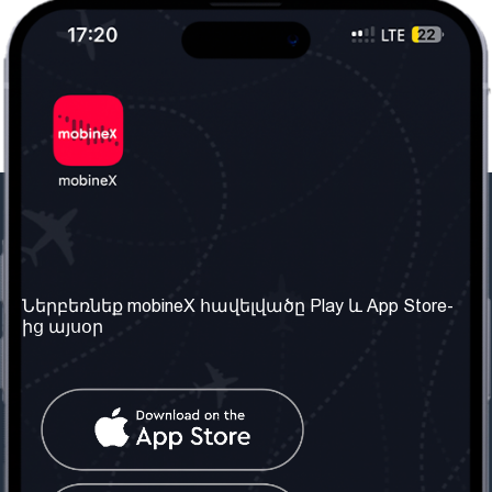
Մեր ընկերությունը
Օգտակար
տեղեկություն
Մեր մասին
Ներբեռնեք mobineX հավելվածը Play և App Store-
Պայմաններ և դրույթներ
ից այսօր
Մեր ծառայությունները
Գաղտնիության
Ստանալ
քաղաքականություն
հեռախոսահամարը
Հաճախ տրվող հարցեր
Կապ մեզ հետ
Տարածել
սոցիալական