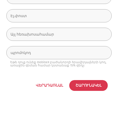
Եթե դուք ունեք mobineX բաժանորդի hրավիրյալների կոդ,
առաջին գնման համար կստանաք 15% զեղչ:
ՎԵՐԱԴԱՌՆԱԼ
ՇԱՐՈՒՆԱԿԵԼ