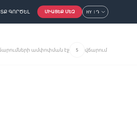
ՏՔ ԳՈՐԾԵԼ
ՄԻԱՑԵՔ ՄԵԶ
HY
Դ
ճարումների ամփոփման էջ
5
վճարում