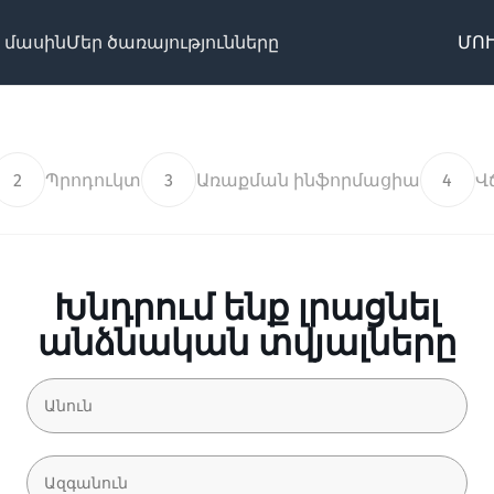
 մասին
Մեր ծառայությունները
ՄՈՒ
2
Պրոդուկտ
3
Առաքման ինֆորմացիա
4
Վ
Խնդրում ենք լրացնել
անձնական տվյալները