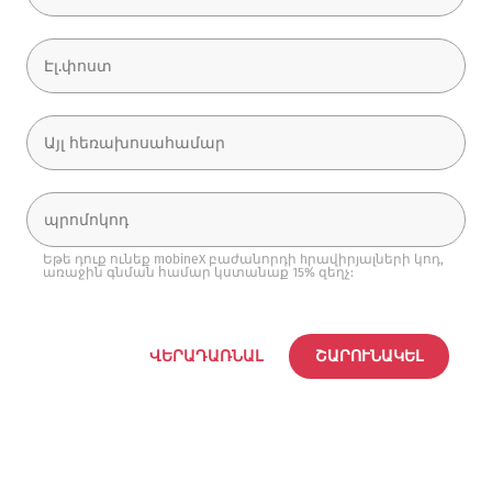
Եթե դուք ունեք mobineX բաժանորդի hրավիրյալների կոդ,
առաջին գնման համար կստանաք 15% զեղչ:
ՎԵՐԱԴԱՌՆԱԼ
ՇԱՐՈՒՆԱԿԵԼ