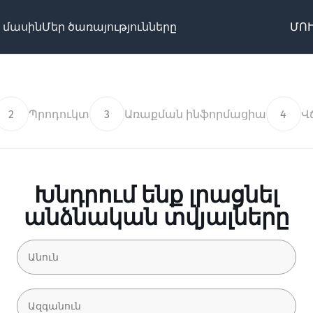
 մասին
Մեր ծառայությունները
ՄՈՒ
2
Պրոդուկտ
3
Առաքման ինֆորմացիա
4
Վ
Խնդրում ենք լրացնել
անձնական տվյալները