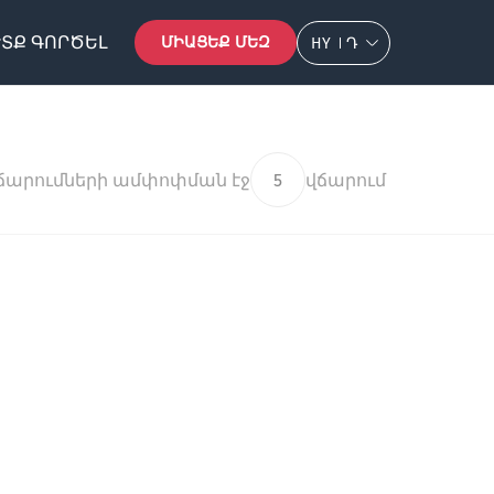
ՏՔ ԳՈՐԾԵԼ
ՄԻԱՑԵՔ ՄԵԶ
HY
Դ
ճարումների ամփոփման էջ
5
վճարում