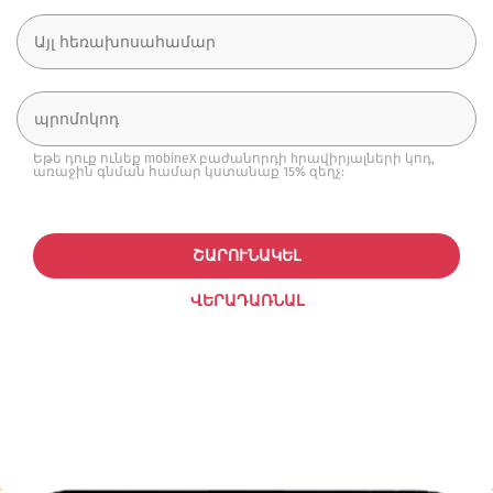
Եթե դուք ունեք mobineX բաժանորդի hրավիրյալների կոդ,
առաջին գնման համար կստանաք 15% զեղչ:
ՇԱՐՈՒՆԱԿԵԼ
ՎԵՐԱԴԱՌՆԱԼ