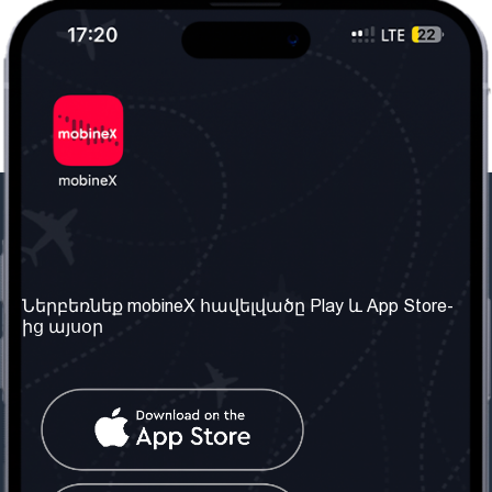
Մեր ընկերությունը
Օգտակար
տեղեկություն
Մեր մասին
Ներբեռնեք mobineX հավելվածը Play և App Store-
Պայմաններ և դրույթներ
ից այսօր
Մեր ծառայությունները
Գաղտնիության
Ստանալ
քաղաքականություն
հեռախոսահամարը
Հաճախ տրվող հարցեր
Կապ մեզ հետ
Տարածել
սոցիալական