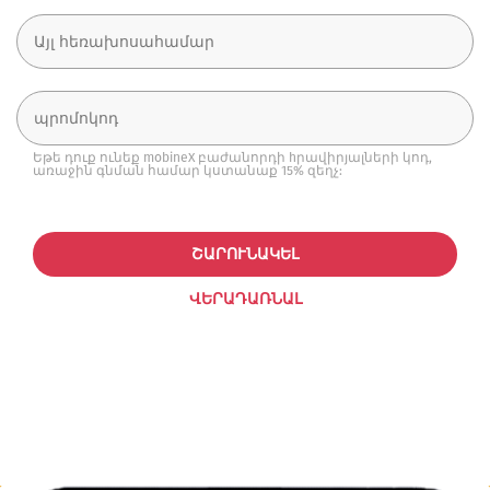
Եթե դուք ունեք mobineX բաժանորդի hրավիրյալների կոդ,
առաջին գնման համար կստանաք 15% զեղչ:
ՇԱՐՈՒՆԱԿԵԼ
ՎԵՐԱԴԱՌՆԱԼ