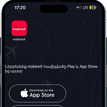
Մեր ընկերությունը
Օգտակար
տեղեկություն
Մեր մասին
Ներբեռնեք mobineX հավելվածը Play և App Store-
Պայմաններ և դրույթներ
ից այսօր
Մեր ծառայությունները
Գաղտնիության
Ստանալ
քաղաքականություն
հեռախոսահամարը
Հաճախ տրվող հարցեր
Կապ մեզ հետ
Տարածել
սոցիալական