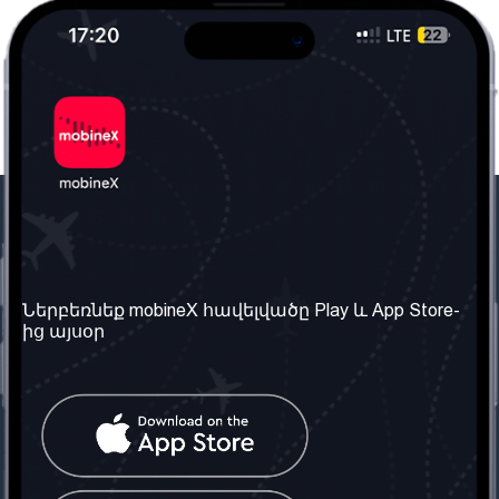
Մեր ընկերությունը
Օգտակար
տեղեկություն
Մեր մասին
Ներբեռնեք mobineX հավելվածը Play և App Store-
Պայմաններ և դրույթներ
ից այսօր
Մեր ծառայությունները
Գաղտնիության
Ստանալ
քաղաքականություն
հեռախոսահամարը
Հաճախ տրվող հարցեր
Կապ մեզ հետ
Տարածել
սոցիալական