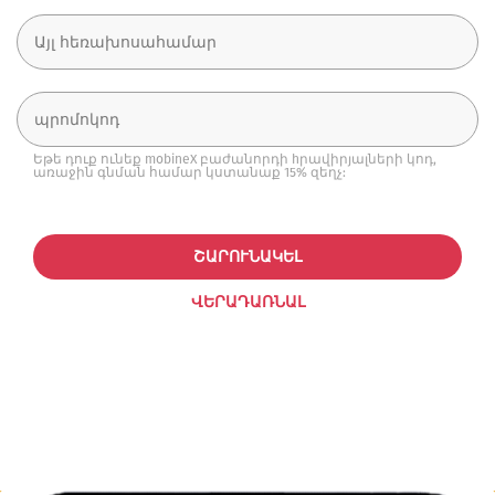
Եթե դուք ունեք mobineX բաժանորդի hրավիրյալների կոդ,
առաջին գնման համար կստանաք 15% զեղչ:
ՇԱՐՈՒՆԱԿԵԼ
ՎԵՐԱԴԱՌՆԱԼ