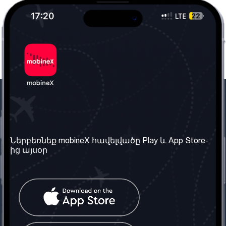
Մեր ընկերությունը
Օգտակար
տեղեկություն
Մեր մասին
Ներբեռնեք mobineX հավելվածը Play և App Store-
Պայմաններ և դրույթներ
ից այսօր
Մեր ծառայությունները
Գաղտնիության
Ստանալ
քաղաքականություն
հեռախոսահամարը
Հաճախ տրվող հարցեր
Կապ մեզ հետ
Տարածել
սոցիալական