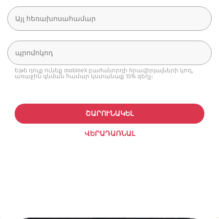
Եթե դուք ունեք mobineX բաժանորդի hրավիրյալների կոդ,
առաջին գնման համար կստանաք 15% զեղչ:
ՇԱՐՈՒՆԱԿԵԼ
ՎԵՐԱԴԱՌՆԱԼ