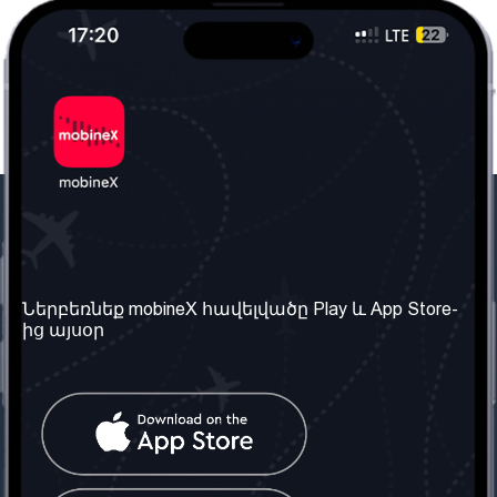
Մեր ընկերությունը
Օգտակար
տեղեկություն
Մեր մասին
Ներբեռնեք mobineX հավելվածը Play և App Store-
Պայմաններ և դրույթներ
ից այսօր
Մեր ծառայությունները
Գաղտնիության
Ստանալ
քաղաքականություն
հեռախոսահամարը
Հաճախ տրվող հարցեր
Կապ մեզ հետ
Տարածել
սոցիալական